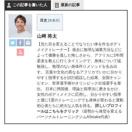
この記事を書いた人
最新の記事
目次
[
非表示
]
山﨑 将太
【見た目を変えることでなりたい体を作るボディ
メイクトレーナー】 過去に無理な減量方法などに
よって優勝を逃した悔しさから、アフリカに2年間
柔道を教えに行くタイミングで、身体について猛
勉強し、無理のない身体作りメソッドを生み出
す。 言葉や文化の異なるアフリカでいかに分かり
やすく指導するか試行錯誤した結果、全国チャン
ピオン、世界選手権やオリンピック出場選手を輩
出。 日本に帰国後、理論と指導法に磨きをかけ、
女性のボディメイクに応用し、分かりやすい指導
と週に1度のトレーニングでも身体が変わると運動
初心者たちに絶大な人気を得る。
詳しいプロフィ
ールはこちらをクリック
《姿勢から体型を変える
パーソナルトレーニングジムASmake代表》