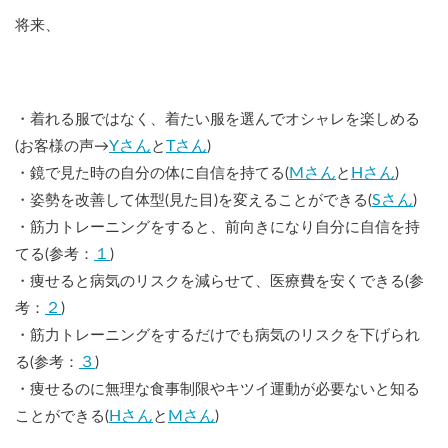
将来、
・着れる服ではなく、着たい服を選んでオシャレを楽しめる
Yさん
Tさん
(お客様の声→
と
)
Mさん
Hさん
・鏡で見た時の自分の体に自信を持てる(
と
)
Sさん
・姿勢を改善して体型(見た目)を変えることができる(
)
・筋力トレーニングをすると、前向きになり自分に自信を持
１
てる(参考：
)
・痩せると病気のリスクを減らせて、医療費を安くできる(参
２
考：
)
・筋力トレーニングをするだけでも病気のリスクを下げられ
３
る(参考：
)
・痩せるのに無理な食事制限やキツイ運動が必要ないと知る
Hさん
Mさん
ことができる(
と
)