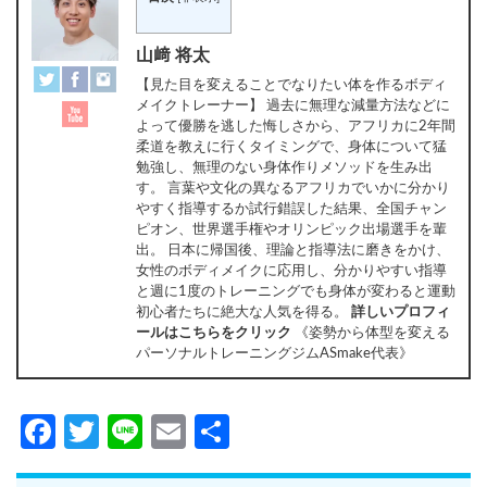
山﨑 将太
【見た目を変えることでなりたい体を作るボディ
メイクトレーナー】 過去に無理な減量方法などに
よって優勝を逃した悔しさから、アフリカに2年間
柔道を教えに行くタイミングで、身体について猛
勉強し、無理のない身体作りメソッドを生み出
す。 言葉や文化の異なるアフリカでいかに分かり
やすく指導するか試行錯誤した結果、全国チャン
ピオン、世界選手権やオリンピック出場選手を輩
出。 日本に帰国後、理論と指導法に磨きをかけ、
女性のボディメイクに応用し、分かりやすい指導
と週に1度のトレーニングでも身体が変わると運動
初心者たちに絶大な人気を得る。
詳しいプロフィ
ールはこちらをクリック
《姿勢から体型を変える
パーソナルトレーニングジムASmake代表》
Facebook
Twitter
Line
Email
共
有