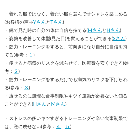
・着れる服ではなく、着たい服を選んでオシャレを楽しめる
Yさん
Tさん
(お客様の声→
と
)
Mさん
Hさん
・鏡で見た時の自分の体に自信を持てる(
と
)
Sさん
・姿勢を改善して体型(見た目)を変えることができる(
)
・筋力トレーニングをすると、前向きになり自分に自信を持
１
てる(参考：
)
・痩せると病気のリスクを減らせて、医療費を安くできる(参
２
考：
)
・筋力トレーニングをするだけでも病気のリスクを下げられ
３
る(参考：
)
・痩せるのに無理な食事制限やキツイ運動が必要ないと知る
Hさん
Mさん
ことができる(
と
)
・ストレスの多いキツすぎるトレーニングや辛い食事制限で
４
５
は、逆に痩せない(参考：
、
)