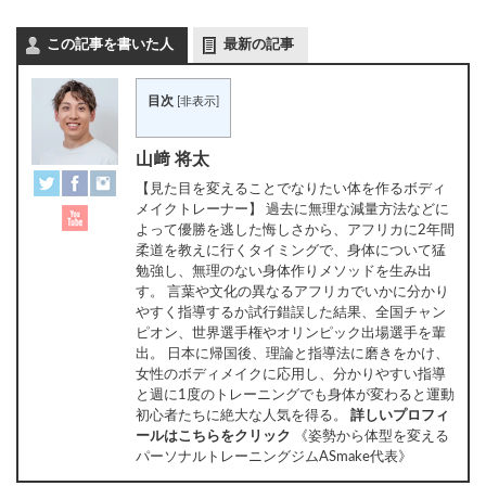
有
この記事を書いた人
最新の記事
目次
[
非表示
]
山﨑 将太
【見た目を変えることでなりたい体を作るボディ
メイクトレーナー】 過去に無理な減量方法などに
よって優勝を逃した悔しさから、アフリカに2年間
柔道を教えに行くタイミングで、身体について猛
勉強し、無理のない身体作りメソッドを生み出
す。 言葉や文化の異なるアフリカでいかに分かり
やすく指導するか試行錯誤した結果、全国チャン
ピオン、世界選手権やオリンピック出場選手を輩
出。 日本に帰国後、理論と指導法に磨きをかけ、
女性のボディメイクに応用し、分かりやすい指導
と週に1度のトレーニングでも身体が変わると運動
初心者たちに絶大な人気を得る。
詳しいプロフィ
ールはこちらをクリック
《姿勢から体型を変える
パーソナルトレーニングジムASmake代表》