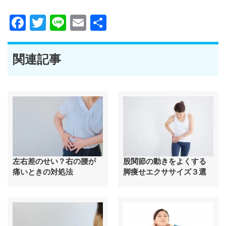
Facebook
Twitter
Line
Email
共
有
関連記事
左右差のせい？右の腰が
股関節の動きをよくする
痛いときの対処法
脚痩せエクササイズ３選