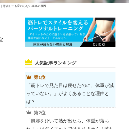
｜意識しても変わらない本当の原因
な
人気記事ランキング
第1位
「筋トレで見た目は痩せたのに、体重が減
っていない。」がよくあることな理由と
は？
第2位
「風邪をひいて熱が出たら、体重が落ち
た！」はダイエットではありません！落ち