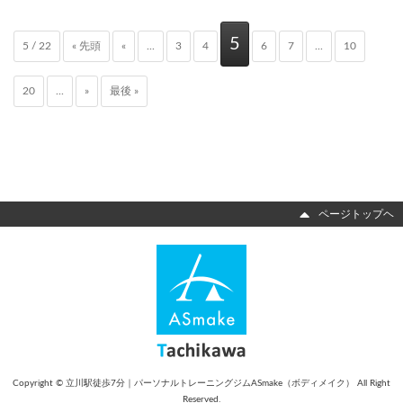
5
5 / 22
« 先頭
«
...
3
4
6
7
...
10
20
...
»
最後 »
ページトップヘ
Copyright © 立川駅徒歩7分｜パーソナルトレーニングジムASmake（ボディメイク） All Right
Reserved.