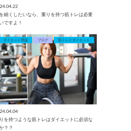
24.04.22
を細くしたいなら、重りを持つ筋トレは必要
いですよ！
ダイエット理論
ブログ
筋トレとダイエット
24.04.04
りを持つような筋トレはダイエットに必須な
か？？