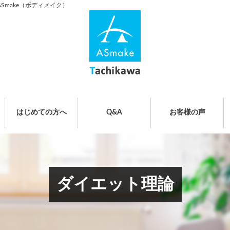
Smake（ボディメイク）
はじめての方へ
Q&A
お客様の声
ダイエット理論