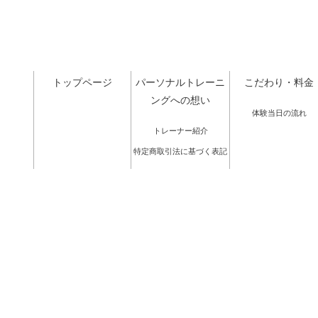
トップページ
パーソナルトレーニ
こだわり・料金
ングへの想い
体験当日の流れ
トレーナー紹介
特定商取引法に基づく表記