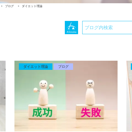
>
ブログ
>
ダイエット理論
ダイエット理論
ブログ