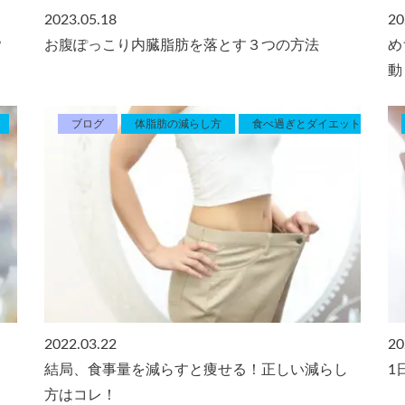
2023.05.18
20
？
お腹ぽっこり内臓脂肪を落とす３つの方法
め
動
ブログ
体脂肪の減らし方
食べ過ぎとダイエット
2022.03.22
20
！
結局、食事量を減らすと痩せる！正しい減らし
1
方はコレ！