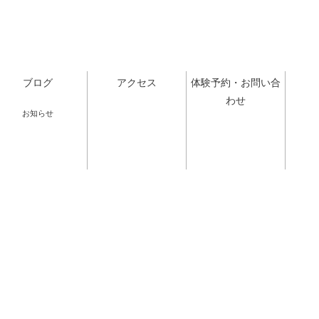
ブログ
アクセス
体験予約・お問い合
わせ
お知らせ