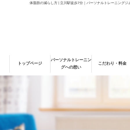
体脂肪の減らし方 | 立川駅徒歩7分｜パーソナルトレーニングジム
パーソナルトレーニン
トップページ
こだわり・料金
グへの想い