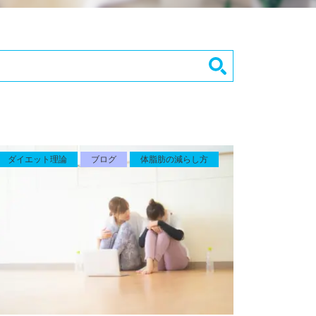
ダイエット理論
ブログ
体脂肪の減らし方