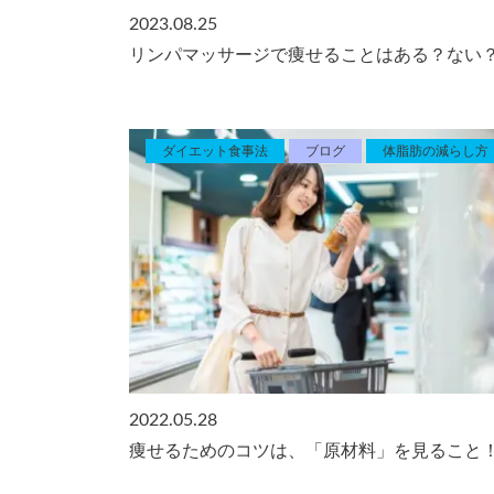
2023.08.25
リンパマッサージで痩せることはある？ない
ダイエット食事法
ブログ
体脂肪の減らし方
2022.05.28
痩せるためのコツは、「原材料」を見ること