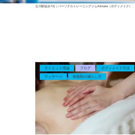
立川駅徒歩7分｜パーソナルトレーニングジムASmake（ボディメイク）
ダイエット理論
ブログ
ボディメイク方法
マッサージ
体脂肪の減らし方