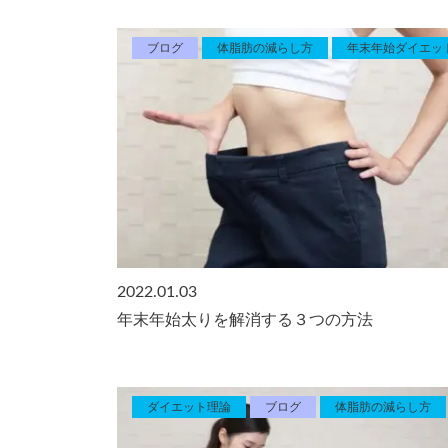
ブログ
体脂肪の減らし方
年末年始ダイエッ
2022.01.03
年末年始太りを解消する３つの方法
ダイエット理論
ブログ
体脂肪の減らし方