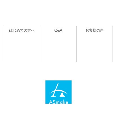
はじめての方へ
Q&A
お客様の声