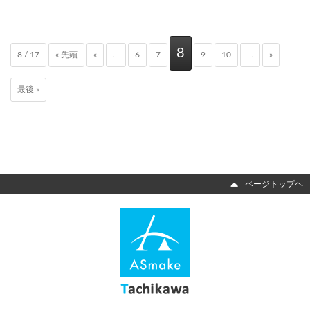
8
8 / 17
« 先頭
«
...
6
7
9
10
...
»
最後 »
ページトップヘ