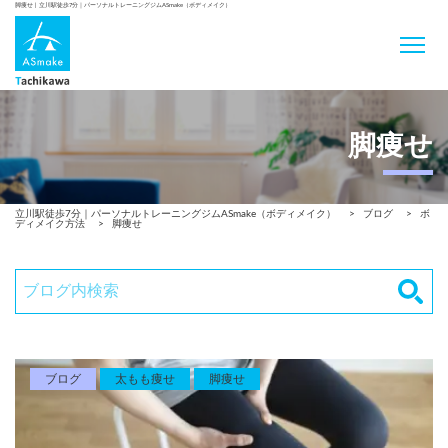
脚痩せ | 立川駅徒歩7分｜パーソナルトレーニングジムASmake（ボディメイク）
脚痩せ
立川駅徒歩7分｜パーソナルトレーニングジムASmake（ボディメイク）
>
ブログ
>
ボ
ディメイク方法
>
脚痩せ
ブログ
太もも痩せ
脚痩せ