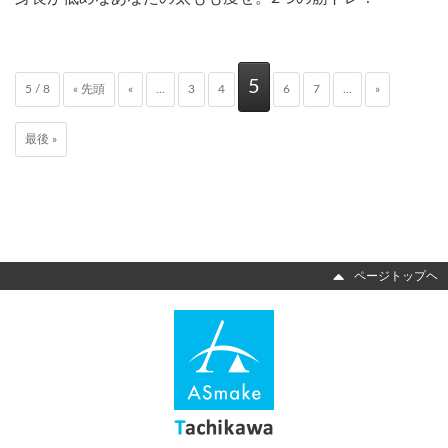
5
5 / 8
« 先頭
«
...
3
4
6
7
...
»
最後 »
ページトップヘ