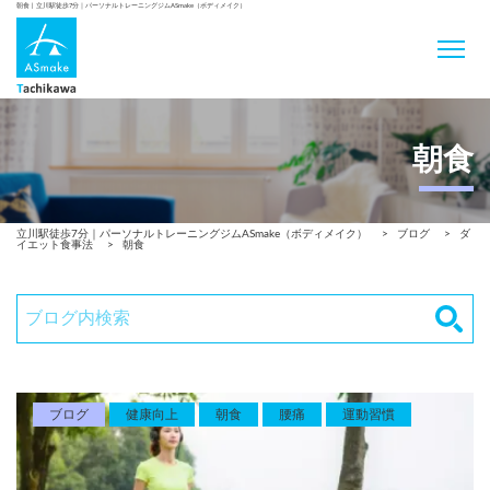
朝食 | 立川駅徒歩7分｜パーソナルトレーニングジムASmake（ボディメイク）
朝食
立川駅徒歩7分｜パーソナルトレーニングジムASmake（ボディメイク）
>
ブログ
>
ダ
イエット食事法
>
朝食
ブログ
健康向上
朝食
腰痛
運動習慣