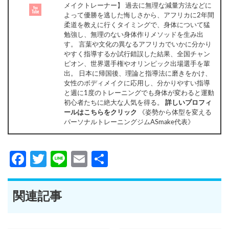
メイクトレーナー】 過去に無理な減量方法などに
よって優勝を逃した悔しさから、アフリカに2年間
柔道を教えに行くタイミングで、身体について猛
勉強し、無理のない身体作りメソッドを生み出
す。 言葉や文化の異なるアフリカでいかに分かり
やすく指導するか試行錯誤した結果、全国チャン
ピオン、世界選手権やオリンピック出場選手を輩
出。 日本に帰国後、理論と指導法に磨きをかけ、
女性のボディメイクに応用し、分かりやすい指導
と週に1度のトレーニングでも身体が変わると運動
初心者たちに絶大な人気を得る。
詳しいプロフィ
ールはこちらをクリック
《姿勢から体型を変える
パーソナルトレーニングジムASmake代表》
Facebook
Twitter
Line
Email
共
有
関連記事