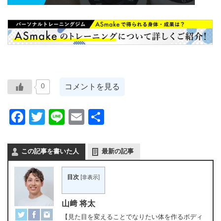
コメントを見る
0
Facebook
Twitter
Line
Email
共
有
この記事を書いた人
最新の記事
目次
[
非表示
]
山﨑 将太
【見た目を変えることでなりたい体を作るボディ