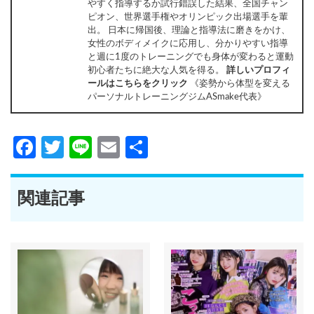
やすく指導するか試行錯誤した結果、全国チャン
ピオン、世界選手権やオリンピック出場選手を輩
出。 日本に帰国後、理論と指導法に磨きをかけ、
女性のボディメイクに応用し、分かりやすい指導
と週に1度のトレーニングでも身体が変わると運動
初心者たちに絶大な人気を得る。
詳しいプロフィ
ールはこちらをクリック
《姿勢から体型を変える
パーソナルトレーニングジムASmake代表》
Facebook
Twitter
Line
Email
共
有
関連記事