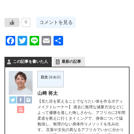
コメントを見る
0
Facebook
Twitter
Line
Email
共
有
この記事を書いた人
最新の記事
目次
[
非表示
]
山﨑 将太
【見た目を変えることでなりたい体を作るボディ
メイクトレーナー】 過去に無理な減量方法などに
よって優勝を逃した悔しさから、アフリカに2年間
柔道を教えに行くタイミングで、身体について猛
勉強し、無理のない身体作りメソッドを生み出
す。 言葉や文化の異なるアフリカでいかに分かり