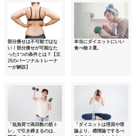
部分痩せは不可能ではな
本当にダイエットにいい
い！部分痩せが可能なた
食べ物３選。
った1つの条件とは？【立
川のパーソナルトレーナ
ーが解説】
「低負荷で高回数の筋ト
「ダイエットは理屈や理
レ」で引き締まるのは、
論より、感情論でするべ