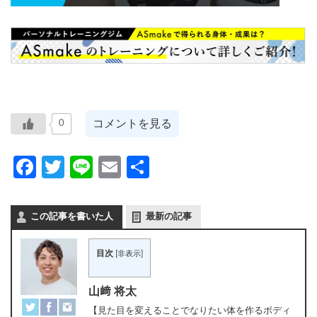
コメントを見る
0
Facebook
Twitter
Line
Email
共
有
この記事を書いた人
最新の記事
目次
[
非表示
]
山﨑 将太
【見た目を変えることでなりたい体を作るボディ