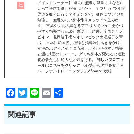
メイクトレーナー】 過去に無理な減量方法などに
よって優勝を逃した悔しさから、アフリカに2年間
柔道を教えに行くタイミングで、身体について猛
勉強し、無理のない身体作りメソッドを生み出
す。 言葉や文化の異なるアフリカでいかに分かり
やすく指導するか試行錯誤した結果、全国チャン
ピオン、世界選手権やオリンピック出場選手を輩
出。 日本に帰国後、理論と指導法に磨きをかけ、
女性のボディメイクに応用し、分かりやすい指導
と週に1度のトレーニングでも身体が変わると運動
初心者たちに絶大な人気を得る。
詳しいプロフィ
ールはこちらをクリック
《姿勢から体型を変える
パーソナルトレーニングジムASmake代表》
Facebook
Twitter
Line
Email
共
有
関連記事