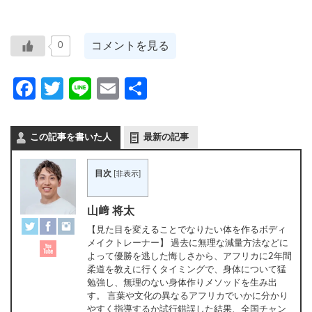
コメントを見る
0
Facebook
Twitter
Line
Email
共
有
この記事を書いた人
最新の記事
目次
[
非表示
]
山﨑 将太
【見た目を変えることでなりたい体を作るボディ
メイクトレーナー】 過去に無理な減量方法などに
よって優勝を逃した悔しさから、アフリカに2年間
柔道を教えに行くタイミングで、身体について猛
勉強し、無理のない身体作りメソッドを生み出
す。 言葉や文化の異なるアフリカでいかに分かり
やすく指導するか試行錯誤した結果、全国チャン