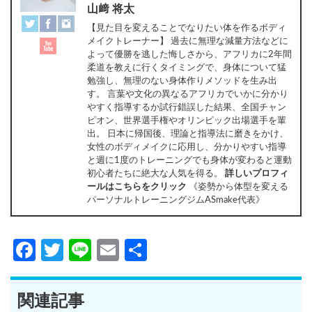
山﨑 将太
【見た目を変えることでなりたい体を作るボディ
メイクトレーナー】 過去に無理な減量方法などに
よって優勝を逃した悔しさから、アフリカに2年間
柔道を教えに行くタイミングで、身体について猛
勉強し、無理のない身体作りメソッドを生み出
す。 言葉や文化の異なるアフリカでいかに分かり
やすく指導するか試行錯誤した結果、全国チャン
ピオン、世界選手権やオリンピック出場選手を輩
出。 日本に帰国後、理論と指導法に磨きをかけ、
女性のボディメイクに応用し、分かりやすい指導
と週に1度のトレーニングでも身体が変わると運動
初心者たちに絶大な人気を得る。
詳しいプロフィ
ールはこちらをクリック
《姿勢から体型を変える
パーソナルトレーニングジムASmake代表》
Facebook
Twitter
Line
Email
共
有
関連記事