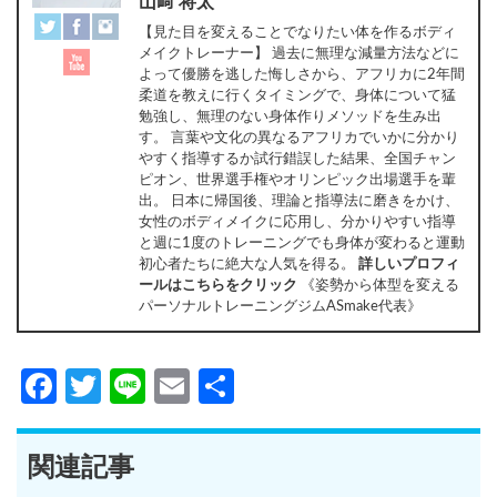
山﨑 将太
【見た目を変えることでなりたい体を作るボディ
メイクトレーナー】 過去に無理な減量方法などに
よって優勝を逃した悔しさから、アフリカに2年間
柔道を教えに行くタイミングで、身体について猛
勉強し、無理のない身体作りメソッドを生み出
す。 言葉や文化の異なるアフリカでいかに分かり
やすく指導するか試行錯誤した結果、全国チャン
ピオン、世界選手権やオリンピック出場選手を輩
出。 日本に帰国後、理論と指導法に磨きをかけ、
女性のボディメイクに応用し、分かりやすい指導
と週に1度のトレーニングでも身体が変わると運動
初心者たちに絶大な人気を得る。
詳しいプロフィ
ールはこちらをクリック
《姿勢から体型を変える
パーソナルトレーニングジムASmake代表》
Facebook
Twitter
Line
Email
共
有
関連記事