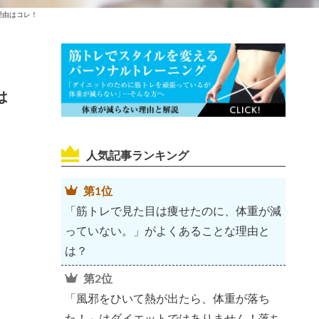
理由はコレ！
は
人気記事ランキング
第1位
「筋トレで見た目は痩せたのに、体重が減
っていない。」がよくあることな理由と
は？
第2位
「風邪をひいて熱が出たら、体重が落ち
た！」はダイエットではありません！落ち