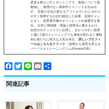
柔道を教えに行くタイミングで、身体について猛
勉強し、無理のない身体作りメソッドを生み出
す。 言葉や文化の異なるアフリカでいかに分かり
やすく指導するか試行錯誤した結果、全国チャン
ピオン、世界選手権やオリンピック出場選手を輩
出。 日本に帰国後、理論と指導法に磨きをかけ、
女性のボディメイクに応用し、分かりやすい指導
と週に1度のトレーニングでも身体が変わると運動
初心者たちに絶大な人気を得る。
詳しいプロフィ
ールはこちらをクリック
《姿勢から体型を変える
パーソナルトレーニングジムASmake代表》
Facebook
Twitter
Line
Email
共
有
関連記事