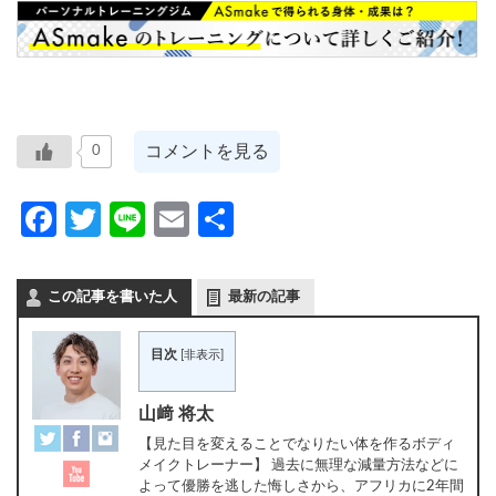
コメントを見る
0
Facebook
Twitter
Line
Email
共
有
この記事を書いた人
最新の記事
目次
[
非表示
]
山﨑 将太
【見た目を変えることでなりたい体を作るボディ
メイクトレーナー】 過去に無理な減量方法などに
よって優勝を逃した悔しさから、アフリカに2年間