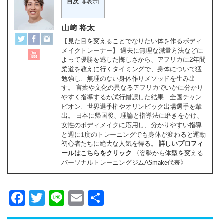
目次
[
非表示
]
山﨑 将太
【見た目を変えることでなりたい体を作るボディ
メイクトレーナー】 過去に無理な減量方法などに
よって優勝を逃した悔しさから、アフリカに2年間
柔道を教えに行くタイミングで、身体について猛
勉強し、無理のない身体作りメソッドを生み出
す。 言葉や文化の異なるアフリカでいかに分かり
やすく指導するか試行錯誤した結果、全国チャン
ピオン、世界選手権やオリンピック出場選手を輩
出。 日本に帰国後、理論と指導法に磨きをかけ、
女性のボディメイクに応用し、分かりやすい指導
と週に1度のトレーニングでも身体が変わると運動
初心者たちに絶大な人気を得る。
詳しいプロフィ
ールはこちらをクリック
《姿勢から体型を変える
パーソナルトレーニングジムASmake代表》
Facebook
Twitter
Line
Email
共
有