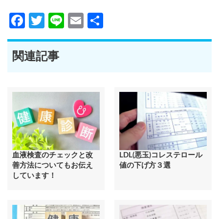
Facebook
Twitter
Line
Email
共
有
関連記事
血液検査のチェックと改
LDL(悪玉)コレステロール
善方法についてもお伝え
値の下げ方３選
しています！