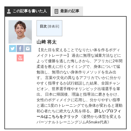
この記事を書いた人
最新の記事
目次
[
非表示
]
山﨑 将太
【見た目を変えることでなりたい体を作るボディ
メイクトレーナー】 過去に無理な減量方法などに
よって優勝を逃した悔しさから、アフリカに2年間
柔道を教えに行くタイミングで、身体について猛
勉強し、無理のない身体作りメソッドを生み出
す。 言葉や文化の異なるアフリカでいかに分かり
やすく指導するか試行錯誤した結果、全国チャン
ピオン、世界選手権やオリンピック出場選手を輩
出。 日本に帰国後、理論と指導法に磨きをかけ、
女性のボディメイクに応用し、分かりやすい指導
と週に1度のトレーニングでも身体が変わると運動
初心者たちに絶大な人気を得る。
詳しいプロフィ
ールはこちらをクリック
《姿勢から体型を変える
パーソナルトレーニングジムASmake代表》