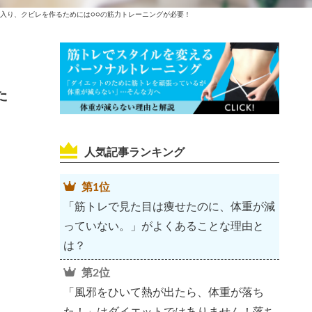
入り、クビレを作るためには○○の筋力トレーニングが必要！
た
人気記事ランキング
第1位
「筋トレで見た目は痩せたのに、体重が減
っていない。」がよくあることな理由と
は？
第2位
「風邪をひいて熱が出たら、体重が落ち
た！」はダイエットではありません！落ち