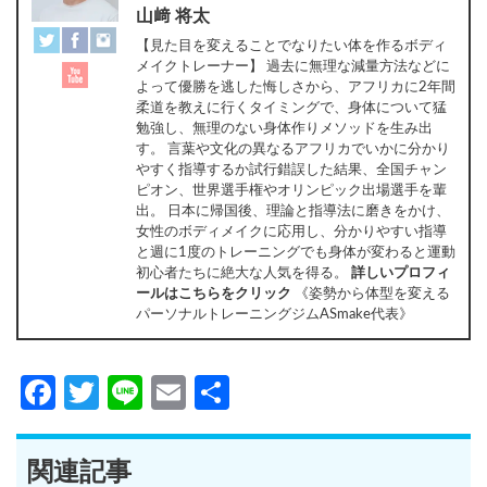
山﨑 将太
【見た目を変えることでなりたい体を作るボディ
メイクトレーナー】 過去に無理な減量方法などに
よって優勝を逃した悔しさから、アフリカに2年間
柔道を教えに行くタイミングで、身体について猛
勉強し、無理のない身体作りメソッドを生み出
す。 言葉や文化の異なるアフリカでいかに分かり
やすく指導するか試行錯誤した結果、全国チャン
ピオン、世界選手権やオリンピック出場選手を輩
出。 日本に帰国後、理論と指導法に磨きをかけ、
女性のボディメイクに応用し、分かりやすい指導
と週に1度のトレーニングでも身体が変わると運動
初心者たちに絶大な人気を得る。
詳しいプロフィ
ールはこちらをクリック
《姿勢から体型を変える
パーソナルトレーニングジムASmake代表》
Facebook
Twitter
Line
Email
共
有
関連記事