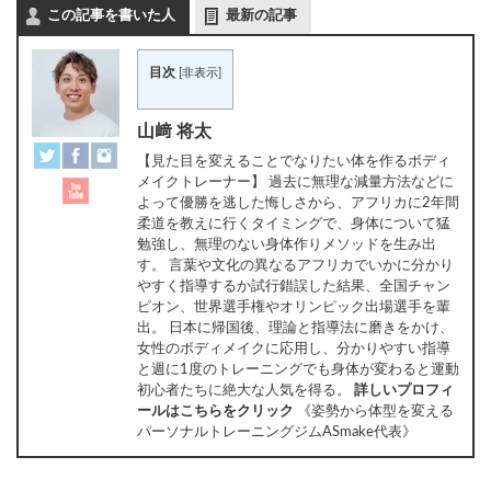
この記事を書いた人
最新の記事
目次
[
非表示
]
山﨑 将太
【見た目を変えることでなりたい体を作るボディ
メイクトレーナー】 過去に無理な減量方法などに
よって優勝を逃した悔しさから、アフリカに2年間
柔道を教えに行くタイミングで、身体について猛
勉強し、無理のない身体作りメソッドを生み出
す。 言葉や文化の異なるアフリカでいかに分かり
やすく指導するか試行錯誤した結果、全国チャン
ピオン、世界選手権やオリンピック出場選手を輩
出。 日本に帰国後、理論と指導法に磨きをかけ、
女性のボディメイクに応用し、分かりやすい指導
と週に1度のトレーニングでも身体が変わると運動
初心者たちに絶大な人気を得る。
詳しいプロフィ
ールはこちらをクリック
《姿勢から体型を変える
パーソナルトレーニングジムASmake代表》