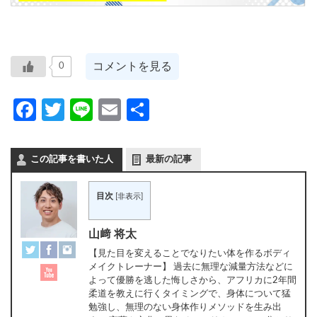
コメントを見る
0
Facebook
Twitter
Line
Email
共
有
この記事を書いた人
最新の記事
目次
[
非表示
]
山﨑 将太
【見た目を変えることでなりたい体を作るボディ
メイクトレーナー】 過去に無理な減量方法などに
よって優勝を逃した悔しさから、アフリカに2年間
柔道を教えに行くタイミングで、身体について猛
勉強し、無理のない身体作りメソッドを生み出