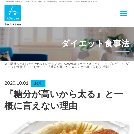
『糖分が高いから太る』と一概に言えない理由 | 立川駅徒歩7分｜パーソナルトレーニングジムASmake（ボディメイク）
ダイエット食事法
立川駅徒歩7分｜パーソナルトレーニングジムASmake（ボディメイク）
>
ブログ
>
ダ
イエット食事法
>
お米
>
『糖分が高いから太る』と一概に言えない理由
2020.10.01
お米
『糖分が高いから太る』と一
概に言えない理由