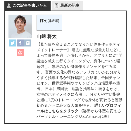
この記事を書いた人
最新の記事
目次
[
非表示
]
山﨑 将太
【見た目を変えることでなりたい体を作るボディ
メイクトレーナー】 過去に無理な減量方法などに
よって優勝を逃した悔しさから、アフリカに2年間
柔道を教えに行くタイミングで、身体について猛
勉強し、無理のない身体作りメソッドを生み出
す。 言葉や文化の異なるアフリカでいかに分かり
やすく指導するか試行錯誤した結果、全国チャン
ピオン、世界選手権やオリンピック出場選手を輩
出。 日本に帰国後、理論と指導法に磨きをかけ、
女性のボディメイクに応用し、分かりやすい指導
と週に1度のトレーニングでも身体が変わると運動
初心者たちに絶大な人気を得る。
詳しいプロフィ
ールはこちらをクリック
《姿勢から体型を変える
パーソナルトレーニングジムASmake代表》