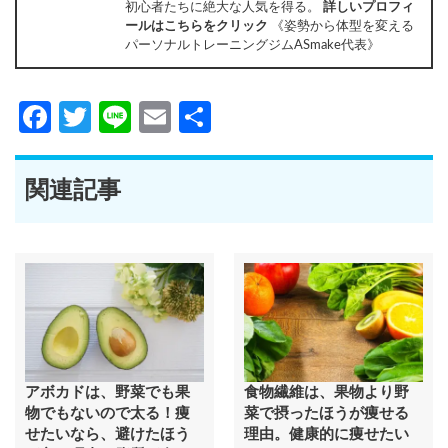
初心者たちに絶大な人気を得る。
詳しいプロフィ
ールはこちらをクリック
《姿勢から体型を変える
パーソナルトレーニングジムASmake代表》
Facebook
Twitter
Line
Email
共
有
関連記事
アボカドは、野菜でも果
食物繊維は、果物より野
物でもないので太る！痩
菜で摂ったほうが痩せる
せたいなら、避けたほう
理由。健康的に痩せたい