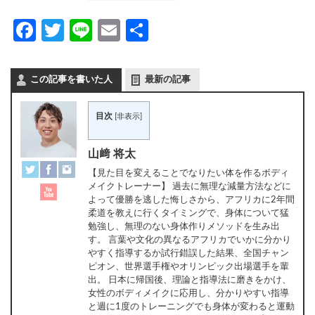
Facebook
Twitter
Line
Email
共
有
この記事を書いた人
最新の記事
目次
[
非表示
]
山﨑 将太
【見た目を変えることでなりたい体を作るボディ
メイクトレーナー】 過去に無理な減量方法などに
よって優勝を逃した悔しさから、アフリカに2年間
柔道を教えに行くタイミングで、身体について猛
勉強し、無理のない身体作りメソッドを生み出
す。 言葉や文化の異なるアフリカでいかに分かり
やすく指導するか試行錯誤した結果、全国チャン
ピオン、世界選手権やオリンピック出場選手を輩
出。 日本に帰国後、理論と指導法に磨きをかけ、
女性のボディメイクに応用し、分かりやすい指導
と週に1度のトレーニングでも身体が変わると運動