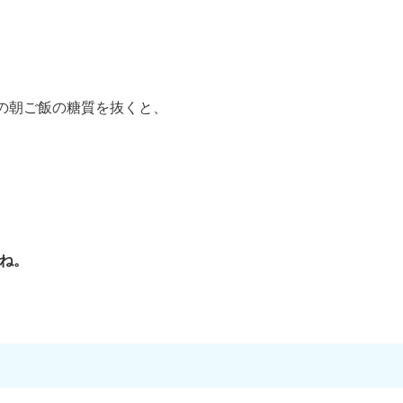
、
時の朝ご飯の糖質を抜くと、
ね。