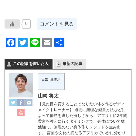
コメントを見る
0
Facebook
Twitter
Line
Email
共
有
この記事を書いた人
最新の記事
目次
[
非表示
]
山﨑 将太
【見た目を変えることでなりたい体を作るボディ
メイクトレーナー】 過去に無理な減量方法などに
よって優勝を逃した悔しさから、アフリカに2年間
柔道を教えに行くタイミングで、身体について猛
勉強し、無理のない身体作りメソッドを生み出
す。 言葉や文化の異なるアフリカでいかに分かり