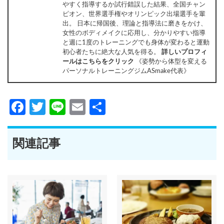
やすく指導するか試行錯誤した結果、全国チャン
ピオン、世界選手権やオリンピック出場選手を輩
出。 日本に帰国後、理論と指導法に磨きをかけ、
女性のボディメイクに応用し、分かりやすい指導
と週に1度のトレーニングでも身体が変わると運動
初心者たちに絶大な人気を得る。
詳しいプロフィ
ールはこちらをクリック
《姿勢から体型を変える
パーソナルトレーニングジムASmake代表》
Facebook
Twitter
Line
Email
共
有
関連記事