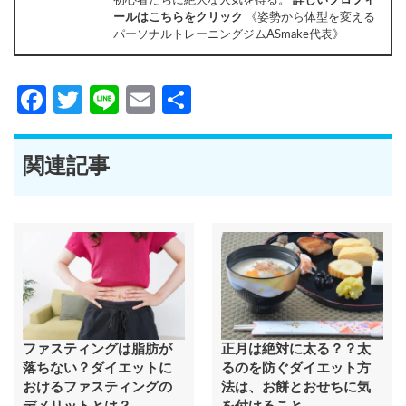
ールはこちらをクリック
《姿勢から体型を変える
パーソナルトレーニングジムASmake代表》
Facebook
Twitter
Line
Email
共
有
関連記事
ファスティングは脂肪が
正月は絶対に太る？？太
落ちない？ダイエットに
るのを防ぐダイエット方
おけるファスティングの
法は、お餅とおせちに気