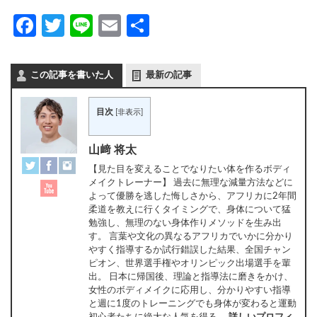
Facebook
Twitter
Line
Email
共
有
この記事を書いた人
最新の記事
目次
[
非表示
]
山﨑 将太
【見た目を変えることでなりたい体を作るボディ
メイクトレーナー】 過去に無理な減量方法などに
よって優勝を逃した悔しさから、アフリカに2年間
柔道を教えに行くタイミングで、身体について猛
勉強し、無理のない身体作りメソッドを生み出
す。 言葉や文化の異なるアフリカでいかに分かり
やすく指導するか試行錯誤した結果、全国チャン
ピオン、世界選手権やオリンピック出場選手を輩
出。 日本に帰国後、理論と指導法に磨きをかけ、
女性のボディメイクに応用し、分かりやすい指導
と週に1度のトレーニングでも身体が変わると運動
初心者たちに絶大な人気を得る。
詳しいプロフィ