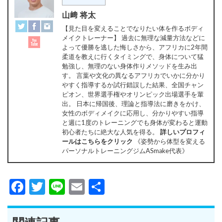
山﨑 将太
【見た目を変えることでなりたい体を作るボディ
メイクトレーナー】 過去に無理な減量方法などに
よって優勝を逃した悔しさから、アフリカに2年間
柔道を教えに行くタイミングで、身体について猛
勉強し、無理のない身体作りメソッドを生み出
す。 言葉や文化の異なるアフリカでいかに分かり
やすく指導するか試行錯誤した結果、全国チャン
ピオン、世界選手権やオリンピック出場選手を輩
出。 日本に帰国後、理論と指導法に磨きをかけ、
女性のボディメイクに応用し、分かりやすい指導
と週に1度のトレーニングでも身体が変わると運動
初心者たちに絶大な人気を得る。
詳しいプロフィ
ールはこちらをクリック
《姿勢から体型を変える
パーソナルトレーニングジムASmake代表》
Facebook
Twitter
Line
Email
共
有