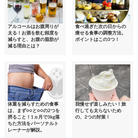
アルコールはお腹周りが
食べ過ぎた次の日からの
太る！お酒を飲む頻度を
痩せる食事の調整方法。
減らすと、お腹の脂肪が
ポイントはこの3つ！
減る理由とは？
体重を減らすための食事
我慢せず楽しみたい！旅
は、まず○○と○○の2つを
行しても太らないため
摂ること！1ヵ月で3kg落
の、2つの対策！
ちた方法をパーソナルト
レーナーが解説。