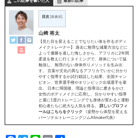
この記事を書いた人
最新の記事
目次
[
非表示
]
山﨑 将太
【見た目を変えることでなりたい体を作るボディ
メイクトレーナー】 過去に無理な減量方法などに
よって優勝を逃した悔しさから、アフリカに2年間
柔道を教えに行くタイミングで、身体について猛
勉強し、無理のない身体作りメソッドを生み出
す。 言葉や文化の異なるアフリカでいかに分かり
やすく指導するか試行錯誤した結果、全国チャン
ピオン、世界選手権やオリンピック出場選手を輩
出。 日本に帰国後、理論と指導法に磨きをかけ、
女性のボディメイクに応用し、分かりやすい指導
と週に1度のトレーニングでも身体が変わると運動
初心者たちに絶大な人気を得る。
詳しいプロフィ
ールはこちらをクリック
《姿勢から体型を変える
パーソナルトレーニングジムASmake代表》