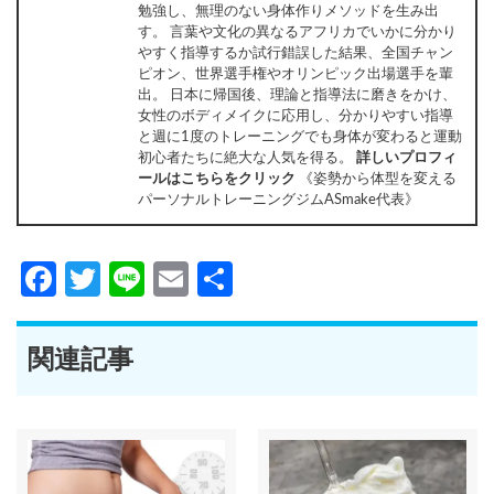
勉強し、無理のない身体作りメソッドを生み出
す。 言葉や文化の異なるアフリカでいかに分かり
やすく指導するか試行錯誤した結果、全国チャン
ピオン、世界選手権やオリンピック出場選手を輩
出。 日本に帰国後、理論と指導法に磨きをかけ、
女性のボディメイクに応用し、分かりやすい指導
と週に1度のトレーニングでも身体が変わると運動
初心者たちに絶大な人気を得る。
詳しいプロフィ
ールはこちらをクリック
《姿勢から体型を変える
パーソナルトレーニングジムASmake代表》
Facebook
Twitter
Line
Email
共
有
関連記事