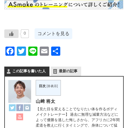
コメントを見る
0
Facebook
Twitter
Line
Email
共
有
この記事を書いた人
最新の記事
目次
[
非表示
]
山﨑 将太
【見た目を変えることでなりたい体を作るボディ
メイクトレーナー】 過去に無理な減量方法などに
よって優勝を逃した悔しさから、アフリカに2年間
柔道を教えに行くタイミングで、身体について猛