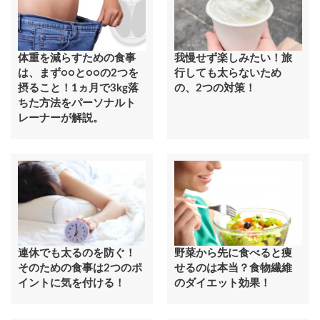
体重を減らすための食事
我慢せず楽しみたい！旅
は、まず○○と○○の2つを
行しても太らないため
摂ること！1ヵ月で3kg落
の、2つの対策！
ちた方法をパーソナルト
レーナーが解説。
連休でも太るのを防ぐ！
野菜から先に食べると痩
そのための食事は2つのポ
せるのは本当？食物繊維
イントに気を付ける！
のダイエット効果！