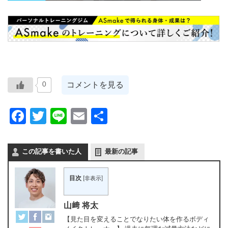
コメントを見る
0
Facebook
Twitter
Line
Email
共
有
この記事を書いた人
最新の記事
目次
[
非表示
]
山﨑 将太
【見た目を変えることでなりたい体を作るボディ