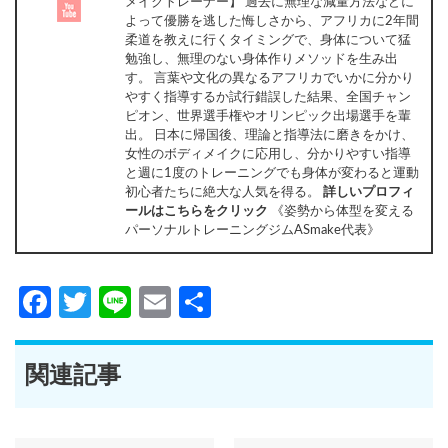
メイクトレーナー】 過去に無理な減量方法などに
よって優勝を逃した悔しさから、アフリカに2年間
柔道を教えに行くタイミングで、身体について猛
勉強し、無理のない身体作りメソッドを生み出
す。 言葉や文化の異なるアフリカでいかに分かり
やすく指導するか試行錯誤した結果、全国チャン
ピオン、世界選手権やオリンピック出場選手を輩
出。 日本に帰国後、理論と指導法に磨きをかけ、
女性のボディメイクに応用し、分かりやすい指導
と週に1度のトレーニングでも身体が変わると運動
初心者たちに絶大な人気を得る。
詳しいプロフィ
ールはこちらをクリック
《姿勢から体型を変える
パーソナルトレーニングジムASmake代表》
Facebook
Twitter
Line
Email
共
有
関連記事