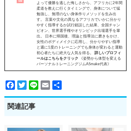
よって優勝を逃した悔しさから、アフリカに2年間
柔道を教えに行くタイミングで、身体について猛
勉強し、無理のない身体作りメソッドを生み出
す。 言葉や文化の異なるアフリカでいかに分かり
やすく指導するか試行錯誤した結果、全国チャン
ピオン、世界選手権やオリンピック出場選手を輩
出。 日本に帰国後、理論と指導法に磨きをかけ、
女性のボディメイクに応用し、分かりやすい指導
と週に1度のトレーニングでも身体が変わると運動
初心者たちに絶大な人気を得る。
詳しいプロフィ
ールはこちらをクリック
《姿勢から体型を変える
パーソナルトレーニングジムASmake代表》
Facebook
Twitter
Line
Email
共
有
関連記事