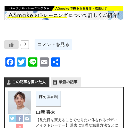
コメントを見る
0
Facebook
Twitter
Line
Email
共
有
この記事を書いた人
最新の記事
目次
[
非表示
]
山﨑 将太
【見た目を変えることでなりたい体を作るボディ
メイクトレーナー】 過去に無理な減量方法などに