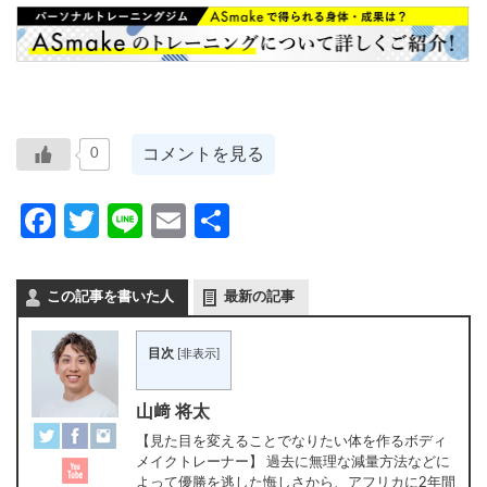
コメントを見る
0
Facebook
Twitter
Line
Email
共
有
この記事を書いた人
最新の記事
目次
[
非表示
]
山﨑 将太
【見た目を変えることでなりたい体を作るボディ
メイクトレーナー】 過去に無理な減量方法などに
よって優勝を逃した悔しさから、アフリカに2年間