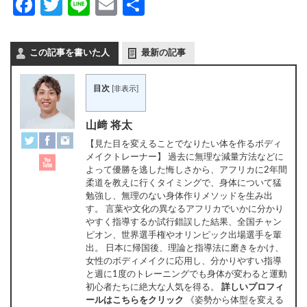
Facebook
Twitter
Line
Email
共
有
この記事を書いた人
最新の記事
目次
[
非表示
]
山﨑 将太
【見た目を変えることでなりたい体を作るボディ
メイクトレーナー】 過去に無理な減量方法などに
よって優勝を逃した悔しさから、アフリカに2年間
柔道を教えに行くタイミングで、身体について猛
勉強し、無理のない身体作りメソッドを生み出
す。 言葉や文化の異なるアフリカでいかに分かり
やすく指導するか試行錯誤した結果、全国チャン
ピオン、世界選手権やオリンピック出場選手を輩
出。 日本に帰国後、理論と指導法に磨きをかけ、
女性のボディメイクに応用し、分かりやすい指導
と週に1度のトレーニングでも身体が変わると運動
初心者たちに絶大な人気を得る。
詳しいプロフィ
ールはこちらをクリック
《姿勢から体型を変える