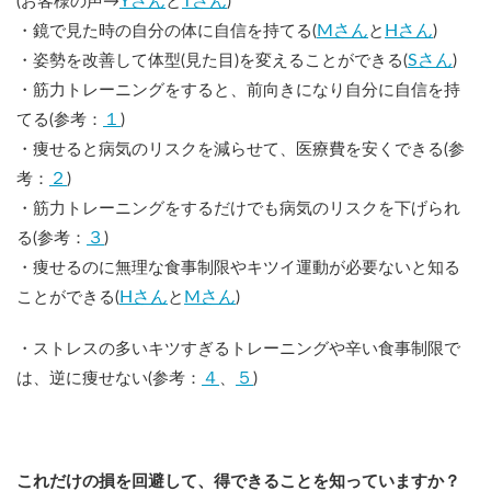
Yさん
Tさん
(お客様の声→
と
)
Mさん
Hさん
・鏡で見た時の自分の体に自信を持てる(
と
)
Sさん
・姿勢を改善して体型(見た目)を変えることができる(
)
・筋力トレーニングをすると、前向きになり自分に自信を持
１
てる(参考：
)
・痩せると病気のリスクを減らせて、医療費を安くできる(参
２
考：
)
・筋力トレーニングをするだけでも病気のリスクを下げられ
３
る(参考：
)
・痩せるのに無理な食事制限やキツイ運動が必要ないと知る
Hさん
Mさん
ことができる(
と
)
・ストレスの多いキツすぎるトレーニングや辛い食事制限で
４
５
は、逆に痩せない(参考：
、
)
これだけの損を回避して、得できることを知っていますか？