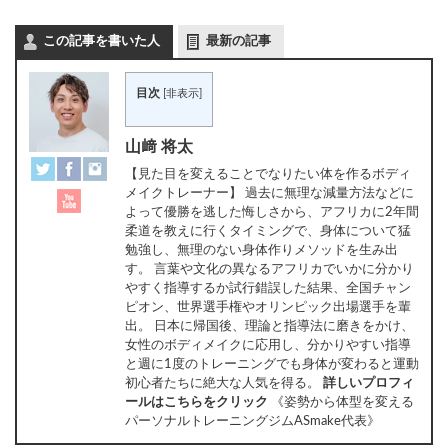
有
この記事を書いた人
最新の記事
目次
[
非表示
]
山﨑 将太
【見た目を変えることでなりたい体を作るボディ
メイクトレーナー】 過去に無理な減量方法などに
よって優勝を逃した悔しさから、アフリカに2年間
柔道を教えに行くタイミングで、身体について猛
勉強し、無理のない身体作りメソッドを生み出
す。 言葉や文化の異なるアフリカでいかに分かり
やすく指導するか試行錯誤した結果、全国チャン
ピオン、世界選手権やオリンピック出場選手を輩
出。 日本に帰国後、理論と指導法に磨きをかけ、
女性のボディメイクに応用し、分かりやすい指導
と週に1度のトレーニングでも身体が変わると運動
初心者たちに絶大な人気を得る。
詳しいプロフィ
ールはこちらをクリック
《姿勢から体型を変える
パーソナルトレーニングジムASmake代表》