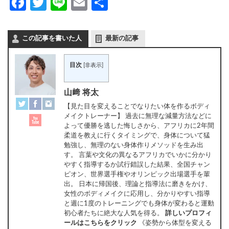
Facebook
Twitter
Line
Email
共
有
この記事を書いた人
最新の記事
目次
[
非表示
]
山﨑 将太
【見た目を変えることでなりたい体を作るボディ
メイクトレーナー】 過去に無理な減量方法などに
よって優勝を逃した悔しさから、アフリカに2年間
柔道を教えに行くタイミングで、身体について猛
勉強し、無理のない身体作りメソッドを生み出
す。 言葉や文化の異なるアフリカでいかに分かり
やすく指導するか試行錯誤した結果、全国チャン
ピオン、世界選手権やオリンピック出場選手を輩
出。 日本に帰国後、理論と指導法に磨きをかけ、
女性のボディメイクに応用し、分かりやすい指導
と週に1度のトレーニングでも身体が変わると運動
初心者たちに絶大な人気を得る。
詳しいプロフィ
ールはこちらをクリック
《姿勢から体型を変える