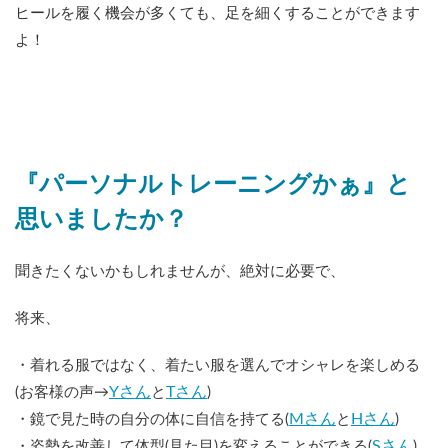
ヒールを履く機会が多くても、足を細くすることができます
よ！
『パーソナルトレーニングかぁ』と
思いましたか？
聞きたくないかもしれませんが、絶対に必要で、
将来、
・着れる服ではなく、着たい服を選んでオシャレを楽しめる
Yさん
Tさん
(お客様の声→
と
)
Mさん
Hさん
・鏡で見た時の自分の体に自信を持てる(
と
)
Sさん
・姿勢を改善して体型(見た目)を変えることができる(
)