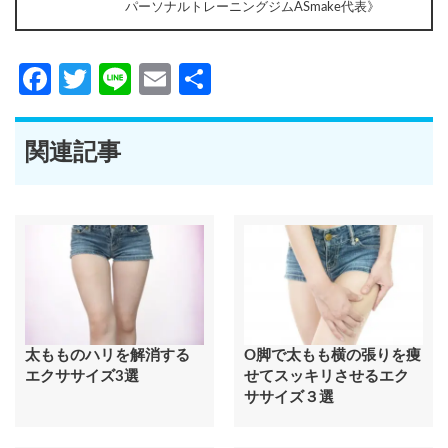
パーソナルトレーニングジムASmake代表》
Facebook
Twitter
Line
Email
共
有
関連記事
太もものハリを解消する
O脚で太もも横の張りを痩
エクササイズ3選
せてスッキリさせるエク
ササイズ３選