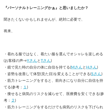
『パーソナルトレーニングかぁ』と思いましたか？
聞きたくないかもしれませんが、絶対に必要で、
将来、
・着れる服ではなく、着たい服を選んでオシャレを楽しめる
Yさん
Tさん
(お客様の声→
と
)
Mさん
Hさん
・鏡で見た時の自分の体に自信を持てる(
と
)
Sさん
・姿勢を改善して体型(見た目)を変えることができる(
)
・筋力トレーニングをすると、前向きになり自分に自信を持
１
てる(参考：
)
・痩せると病気のリスクを減らせて、医療費を安くできる(参
２
考：
)
・筋力トレーニングをするだけでも病気のリスクを下げられ