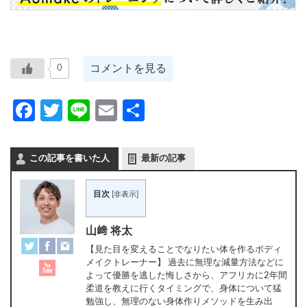
コメントを見る
0
Facebook
Twitter
Line
Email
共
有
この記事を書いた人
最新の記事
目次
[
非表示
]
山﨑 将太
【見た目を変えることでなりたい体を作るボディ
メイクトレーナー】 過去に無理な減量方法などに
よって優勝を逃した悔しさから、アフリカに2年間
柔道を教えに行くタイミングで、身体について猛
勉強し、無理のない身体作りメソッドを生み出