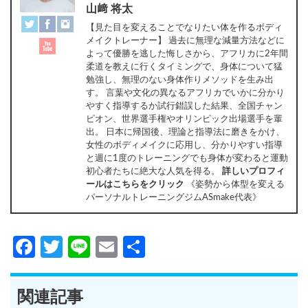
山﨑 将太
【見た目を変えることでなりたい体を作るボディ
メイクトレーナー】 過去に無理な減量方法などに
よって優勝を逃した悔しさから、アフリカに2年間
柔道を教えに行くタイミングで、身体について猛
勉強し、無理のない身体作りメソッドを生み出
す。 言葉や文化の異なるアフリカでいかに分かり
やすく指導するか試行錯誤した結果、全国チャン
ピオン、世界選手権やオリンピック出場選手を輩
出。 日本に帰国後、理論と指導法に磨きをかけ、
女性のボディメイクに応用し、分かりやすい指導
と週に1度のトレーニングでも身体が変わると運動
初心者たちに絶大な人気を得る。
詳しいプロフィ
ールはこちらをクリック
《姿勢から体型を変える
パーソナルトレーニングジムASmake代表》
Facebook
Twitter
Line
Email
共
有
関連記事