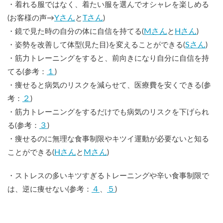
・着れる服ではなく、着たい服を選んでオシャレを楽しめる
Yさん
Tさん
(お客様の声→
と
)
Mさん
Hさん
・鏡で見た時の自分の体に自信を持てる(
と
)
Sさん
・姿勢を改善して体型(見た目)を変えることができる(
)
・筋力トレーニングをすると、前向きになり自分に自信を持
１
てる(参考：
)
・痩せると病気のリスクを減らせて、医療費を安くできる(参
２
考：
)
・筋力トレーニングをするだけでも病気のリスクを下げられ
３
る(参考：
)
・痩せるのに無理な食事制限やキツイ運動が必要ないと知る
Hさん
Mさん
ことができる(
と
)
・ストレスの多いキツすぎるトレーニングや辛い食事制限で
４
５
は、逆に痩せない(参考：
、
)