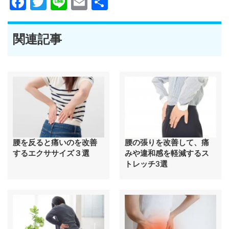
Facebook
Twitter
Line
Email
共
有
関連記事
腰を反ると痛いのを改善
腰の張りを改善して、痛
するエクササイズ３選
みや違和感を軽減するス
トレッチ3選