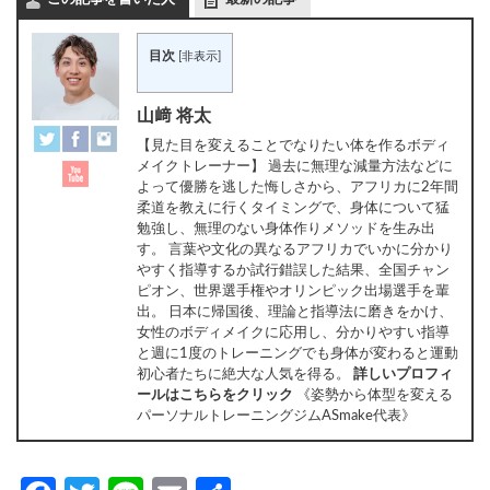
目次
[
非表示
]
山﨑 将太
【見た目を変えることでなりたい体を作るボディ
メイクトレーナー】 過去に無理な減量方法などに
よって優勝を逃した悔しさから、アフリカに2年間
柔道を教えに行くタイミングで、身体について猛
勉強し、無理のない身体作りメソッドを生み出
す。 言葉や文化の異なるアフリカでいかに分かり
やすく指導するか試行錯誤した結果、全国チャン
ピオン、世界選手権やオリンピック出場選手を輩
出。 日本に帰国後、理論と指導法に磨きをかけ、
女性のボディメイクに応用し、分かりやすい指導
と週に1度のトレーニングでも身体が変わると運動
初心者たちに絶大な人気を得る。
詳しいプロフィ
ールはこちらをクリック
《姿勢から体型を変える
パーソナルトレーニングジムASmake代表》