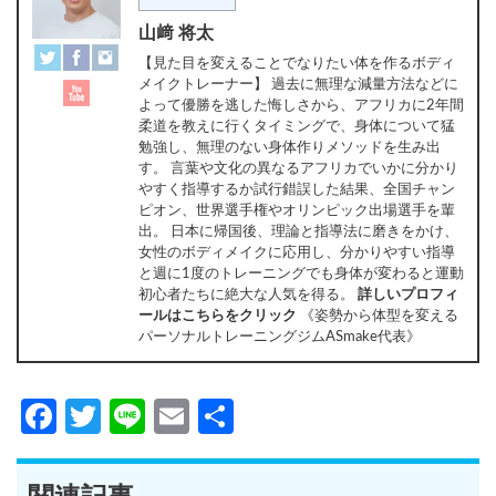
山﨑 将太
【見た目を変えることでなりたい体を作るボディ
メイクトレーナー】 過去に無理な減量方法などに
よって優勝を逃した悔しさから、アフリカに2年間
柔道を教えに行くタイミングで、身体について猛
勉強し、無理のない身体作りメソッドを生み出
す。 言葉や文化の異なるアフリカでいかに分かり
やすく指導するか試行錯誤した結果、全国チャン
ピオン、世界選手権やオリンピック出場選手を輩
出。 日本に帰国後、理論と指導法に磨きをかけ、
女性のボディメイクに応用し、分かりやすい指導
と週に1度のトレーニングでも身体が変わると運動
初心者たちに絶大な人気を得る。
詳しいプロフィ
ールはこちらをクリック
《姿勢から体型を変える
パーソナルトレーニングジムASmake代表》
Facebook
Twitter
Line
Email
共
有