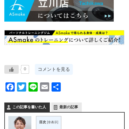
コメントを見る
0
Facebook
Twitter
Line
Email
共
有
この記事を書いた人
最新の記事
目次
[
非表示
]