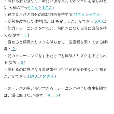
・着れる服ではなく、着たい服を選んでオシャレを楽しめる
Yさん
Tさん
(お客様の声→
と
)
Mさん
Hさん
・鏡で見た時の自分の体に自信を持てる(
と
)
Sさん
・姿勢を改善して体型(見た目)を変えることができる(
)
・筋力トレーニングをすると、前向きになり自分に自信を持
１
てる(参考：
)
・痩せると病気のリスクを減らせて、医療費を安くできる(参
２
考：
)
・筋力トレーニングをするだけでも病気のリスクを下げられ
３
る(参考：
)
・痩せるのに無理な食事制限やキツイ運動が必要ないと知る
Hさん
Mさん
ことができる(
と
)
・ストレスの多いキツすぎるトレーニングや辛い食事制限で
４
５
は、逆に痩せない(参考：
、
)