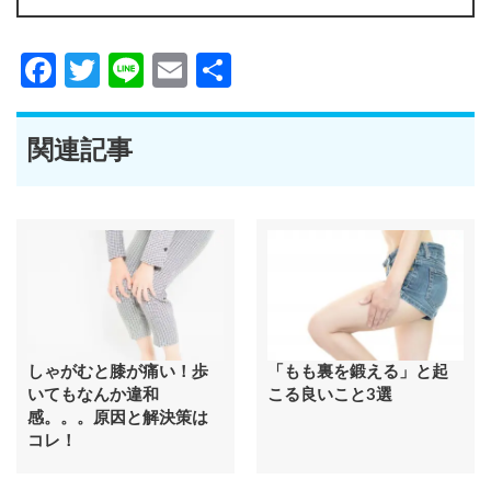
Facebook
Twitter
Line
Email
共
有
関連記事
しゃがむと膝が痛い！歩
「もも裏を鍛える」と起
いてもなんか違和
こる良いこと3選
感。。。原因と解決策は
コレ！