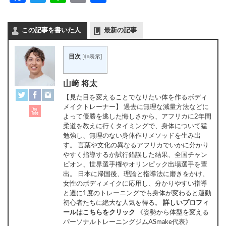
有
この記事を書いた人
最新の記事
目次
[
非表示
]
山﨑 将太
【見た目を変えることでなりたい体を作るボディ
メイクトレーナー】 過去に無理な減量方法などに
よって優勝を逃した悔しさから、アフリカに2年間
柔道を教えに行くタイミングで、身体について猛
勉強し、無理のない身体作りメソッドを生み出
す。 言葉や文化の異なるアフリカでいかに分かり
やすく指導するか試行錯誤した結果、全国チャン
ピオン、世界選手権やオリンピック出場選手を輩
出。 日本に帰国後、理論と指導法に磨きをかけ、
女性のボディメイクに応用し、分かりやすい指導
と週に1度のトレーニングでも身体が変わると運動
初心者たちに絶大な人気を得る。
詳しいプロフィ
ールはこちらをクリック
《姿勢から体型を変える
パーソナルトレーニングジムASmake代表》