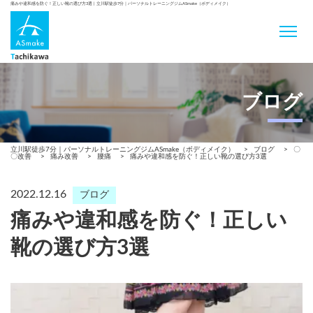
痛みや違和感を防ぐ！正しい靴の選び方3選 | 立川駅徒歩7分｜パーソナルトレーニングジムASmake（ボディメイク）
ブログ
立川駅徒歩7分｜パーソナルトレーニングジムASmake（ボディメイク）
>
ブログ
>
〇
〇改善
>
痛み改善
>
腰痛
>
痛みや違和感を防ぐ！正しい靴の選び方3選
2022.12.16
ブログ
痛みや違和感を防ぐ！正しい
靴の選び方3選