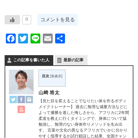
コメントを見る
0
Facebook
Twitter
Line
Email
共
有
この記事を書いた人
最新の記事
目次
[
非表示
]
山﨑 将太
【見た目を変えることでなりたい体を作るボディ
メイクトレーナー】 過去に無理な減量方法などに
よって優勝を逃した悔しさから、アフリカに2年間
柔道を教えに行くタイミングで、身体について猛
勉強し、無理のない身体作りメソッドを生み出
す。 言葉や文化の異なるアフリカでいかに分かり
やすく指導するか試行錯誤した結果、全国チャン