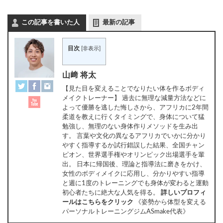
有
この記事を書いた人
最新の記事
目次
[
非表示
]
山﨑 将太
【見た目を変えることでなりたい体を作るボディ
メイクトレーナー】 過去に無理な減量方法などに
よって優勝を逃した悔しさから、アフリカに2年間
柔道を教えに行くタイミングで、身体について猛
勉強し、無理のない身体作りメソッドを生み出
す。 言葉や文化の異なるアフリカでいかに分かり
やすく指導するか試行錯誤した結果、全国チャン
ピオン、世界選手権やオリンピック出場選手を輩
出。 日本に帰国後、理論と指導法に磨きをかけ、
女性のボディメイクに応用し、分かりやすい指導
と週に1度のトレーニングでも身体が変わると運動
初心者たちに絶大な人気を得る。
詳しいプロフィ
ールはこちらをクリック
《姿勢から体型を変える
パーソナルトレーニングジムASmake代表》