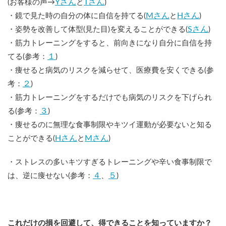
Yさん
Tさん
(お客様の声→
と
)
Mさん
Hさん
・鏡で見た時の自分の体に自信を持てる(
と
)
Sさん
・姿勢を改善して体型(見た目)を変えることができる(
)
・筋力トレーニングをすると、前向きになり自分に自信を持
１
てる(参考：
)
・痩せると病気のリスクを減らせて、医療費を安くできる(参
２
考：
)
・筋力トレーニングをするだけでも病気のリスクを下げられ
３
る(参考：
)
・痩せるのに無理な食事制限やキツイ運動が必要ないと知る
Hさん
Mさん
ことができる(
と
)
・ストレスの多いキツすぎるトレーニングや辛い食事制限で
４
５
は、逆に痩せない(参考：
、
)
これだけの損を回避して、得できることを知っていますか？