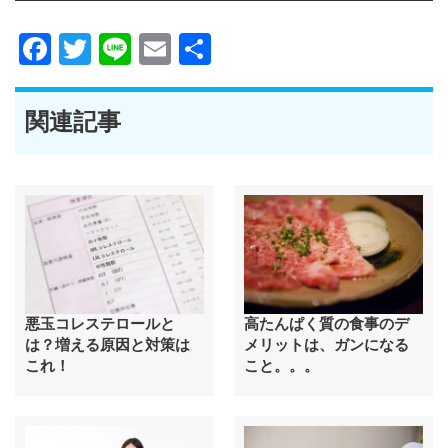
Facebook
Twitter
Line
Email
共
有
関連記事
悪玉コレステロールと
高たんぱく質の食事のデ
は？増える原因と対策は
メリットは、ガンになる
これ！
こと。。。