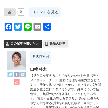
コメントを見る
0
Facebook
Twitter
Line
Email
共
有
この記事を書いた人
最新の記事
目次
[
非表示
]
山﨑 将太
【見た目を変えることでなりたい体を作るボディ
メイクトレーナー】 過去に無理な減量方法などに
よって優勝を逃した悔しさから、アフリカに2年間
柔道を教えに行くタイミングで、身体について猛
勉強し、無理のない身体作りメソッドを生み出
す。 言葉や文化の異なるアフリカでいかに分かり
やすく指導するか試行錯誤した結果、全国チャン
ピオン、世界選手権やオリンピック出場選手を輩