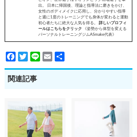
出。 日本に帰国後、理論と指導法に磨きをかけ、
女性のボディメイクに応用し、分かりやすい指導
と週に1度のトレーニングでも身体が変わると運動
初心者たちに絶大な人気を得る。
詳しいプロフィ
ールはこちらをクリック
《姿勢から体型を変える
パーソナルトレーニングジムASmake代表》
Facebook
Twitter
Line
Email
共
有
関連記事