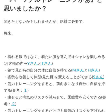
思いましたか？
聞きたくないかもしれませんが、絶対に必要で、
将来、
・着れる服ではなく、着たい服を選んでオシャレを楽しめる
Yさん
Tさん
(お客様の声→
と
)
Mさん
Hさん
・鏡で見た時の自分の体に自信を持てる(
と
)
Sさん
・姿勢を改善して体型(見た目)を変えることができる(
)
・筋力トレーニングをすると、前向きになり自分に自信を持
１
てる(参考：
)
・痩せると病気のリスクを減らせて、医療費を安くできる(参
２
考：
)
・筋力トレーニングをするだけでも病気のリスクを下げられ