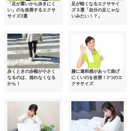
「足が重いから歩きにく
足が軽くなるエクササイ
い」のを改善するエクサ
ズ３選「自分の足じゃな
サイズ3選
いみたい！？」
歩くときの歩幅が小さく
膝に違和感があって曲げ
なるのは、捻れなくなる
にくいのを改善！3つのエ
から！
クササイズ