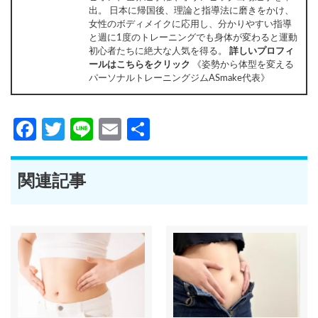
出。 日本に帰国後、理論と指導法に磨きをかけ、
女性のボディメイクに応用し、分かりやすい指導
と週に1度のトレーニングでも身体が変わると運動
初心者たちに絶大な人気を得る。
詳しいプロフィ
ールはこちらをクリック
《姿勢から体型を変える
パーソナルトレーニングジムASmake代表》
Facebook
Twitter
Line
Email
共
有
関連記事