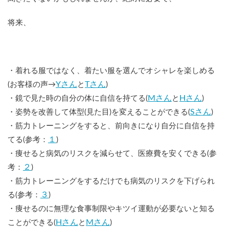
将来、
・着れる服ではなく、着たい服を選んでオシャレを楽しめる
Yさん
Tさん
(お客様の声→
と
)
Mさん
Hさん
・鏡で見た時の自分の体に自信を持てる(
と
)
Sさん
・姿勢を改善して体型(見た目)を変えることができる(
)
・筋力トレーニングをすると、前向きになり自分に自信を持
１
てる(参考：
)
・痩せると病気のリスクを減らせて、医療費を安くできる(参
２
考：
)
・筋力トレーニングをするだけでも病気のリスクを下げられ
３
る(参考：
)
・痩せるのに無理な食事制限やキツイ運動が必要ないと知る
Hさん
Mさん
ことができる(
と
)