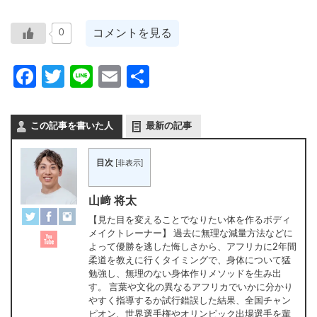
コメントを見る
0
Facebook
Twitter
Line
Email
共
有
この記事を書いた人
最新の記事
目次
[
非表示
]
山﨑 将太
【見た目を変えることでなりたい体を作るボディ
メイクトレーナー】 過去に無理な減量方法などに
よって優勝を逃した悔しさから、アフリカに2年間
柔道を教えに行くタイミングで、身体について猛
勉強し、無理のない身体作りメソッドを生み出
す。 言葉や文化の異なるアフリカでいかに分かり
やすく指導するか試行錯誤した結果、全国チャン
ピオン、世界選手権やオリンピック出場選手を輩