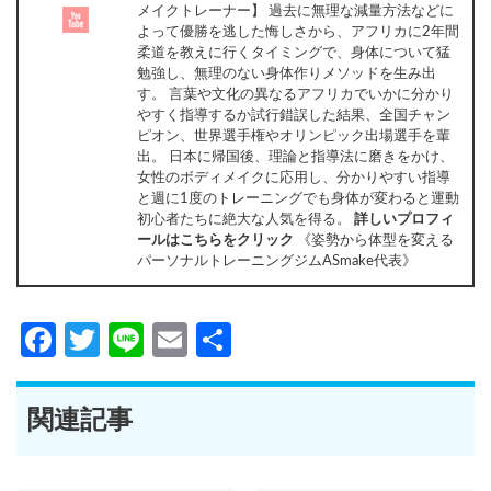
メイクトレーナー】 過去に無理な減量方法などに
よって優勝を逃した悔しさから、アフリカに2年間
柔道を教えに行くタイミングで、身体について猛
勉強し、無理のない身体作りメソッドを生み出
す。 言葉や文化の異なるアフリカでいかに分かり
やすく指導するか試行錯誤した結果、全国チャン
ピオン、世界選手権やオリンピック出場選手を輩
出。 日本に帰国後、理論と指導法に磨きをかけ、
女性のボディメイクに応用し、分かりやすい指導
と週に1度のトレーニングでも身体が変わると運動
初心者たちに絶大な人気を得る。
詳しいプロフィ
ールはこちらをクリック
《姿勢から体型を変える
パーソナルトレーニングジムASmake代表》
Facebook
Twitter
Line
Email
共
有
関連記事