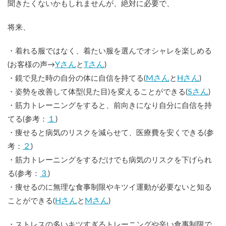
聞きたくないかもしれませんが、絶対に必要で、
将来、
・着れる服ではなく、着たい服を選んでオシャレを楽しめる
Yさん
Tさん
(お客様の声→
と
)
Mさん
Hさん
・鏡で見た時の自分の体に自信を持てる(
と
)
Sさん
・姿勢を改善して体型(見た目)を変えることができる(
)
・筋力トレーニングをすると、前向きになり自分に自信を持
１
てる(参考：
)
・痩せると病気のリスクを減らせて、医療費を安くできる(参
２
考：
)
・筋力トレーニングをするだけでも病気のリスクを下げられ
３
る(参考：
)
・痩せるのに無理な食事制限やキツイ運動が必要ないと知る
Hさん
Mさん
ことができる(
と
)
・ストレスの多いキツすぎるトレーニングや辛い食事制限で