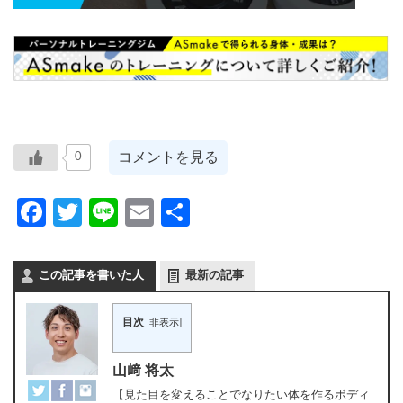
コメントを見る
0
Facebook
Twitter
Line
Email
共
有
この記事を書いた人
最新の記事
目次
[
非表示
]
山﨑 将太
【見た目を変えることでなりたい体を作るボディ