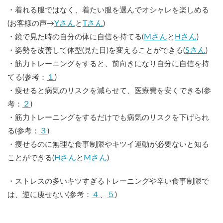
・着れる服ではなく、着たい服を選んでオシャレを楽しめる
Yさん
Tさん
(お客様の声→
と
)
Mさん
Hさん
・鏡で見た時の自分の体に自信を持てる(
と
)
Sさん
・姿勢を改善して体型(見た目)を変えることができる(
)
・筋力トレーニングをすると、前向きになり自分に自信を持
１
てる(参考：
)
・痩せると病気のリスクを減らせて、医療費を安くできる(参
２
考：
)
・筋力トレーニングをするだけでも病気のリスクを下げられ
３
る(参考：
)
・痩せるのに無理な食事制限やキツイ運動が必要ないと知る
Hさん
Mさん
ことができる(
と
)
・ストレスの多いキツすぎるトレーニングや辛い食事制限で
４
５
は、逆に痩せない(参考：
、
)