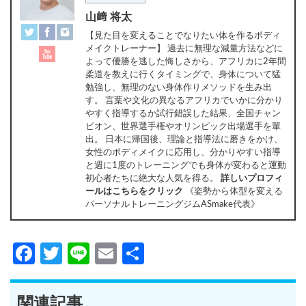
山﨑 将太
【見た目を変えることでなりたい体を作るボディ
メイクトレーナー】 過去に無理な減量方法などに
よって優勝を逃した悔しさから、アフリカに2年間
柔道を教えに行くタイミングで、身体について猛
勉強し、無理のない身体作りメソッドを生み出
す。 言葉や文化の異なるアフリカでいかに分かり
やすく指導するか試行錯誤した結果、全国チャン
ピオン、世界選手権やオリンピック出場選手を輩
出。 日本に帰国後、理論と指導法に磨きをかけ、
女性のボディメイクに応用し、分かりやすい指導
と週に1度のトレーニングでも身体が変わると運動
初心者たちに絶大な人気を得る。
詳しいプロフィ
ールはこちらをクリック
《姿勢から体型を変える
パーソナルトレーニングジムASmake代表》
Facebook
Twitter
Line
Email
共
有
関連記事