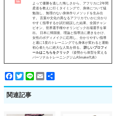
よって優勝を逃した悔しさから、アフリカに2年間
柔道を教えに行くタイミングで、身体について猛
勉強し、無理のない身体作りメソッドを生み出
す。 言葉や文化の異なるアフリカでいかに分かり
やすく指導するか試行錯誤した結果、全国チャン
ピオン、世界選手権やオリンピック出場選手を輩
出。 日本に帰国後、理論と指導法に磨きをかけ、
女性のボディメイクに応用し、分かりやすい指導
と週に1度のトレーニングでも身体が変わると運動
初心者たちに絶大な人気を得る。
詳しいプロフィ
ールはこちらをクリック
《姿勢から体型を変える
パーソナルトレーニングジムASmake代表》
Facebook
Twitter
Line
Email
共
有
関連記事