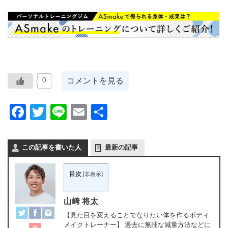
コメントを見る
0
Facebook
Twitter
Line
Email
共
有
この記事を書いた人
最新の記事
目次
[
非表示
]
山﨑 将太
【見た目を変えることでなりたい体を作るボディ
メイクトレーナー】 過去に無理な減量方法などに